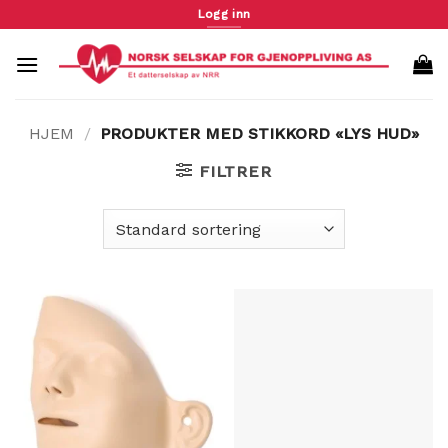
Skip
Logg inn
to
content
HJEM
/
PRODUKTER MED STIKKORD «LYS HUD»
FILTRER