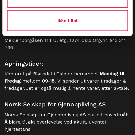
post@gjenoppliving.no
, så tar vi kontakt så snart vi
kan!
Ikke tillat
Besøksadresse:
Meklenborgåsen 114 U. etg, 1274 Oslo Org.nr: 913 311
736
Åpningstider:
Kontoret på Bjørndal i Oslo er bemannet
Mandag til
Fredag
mellom
09-15.
Vi sender ut varer tirsdager &
fredager.Det er også mulig å hente varer, etter avtale.
Norsk Selskap for Gjenoppliving AS
Norsk Selskap for Gjenoppliving AS har ett hovedmål:
Å bidra til økt overlevelse ved akutt, uventet
hjertestans.