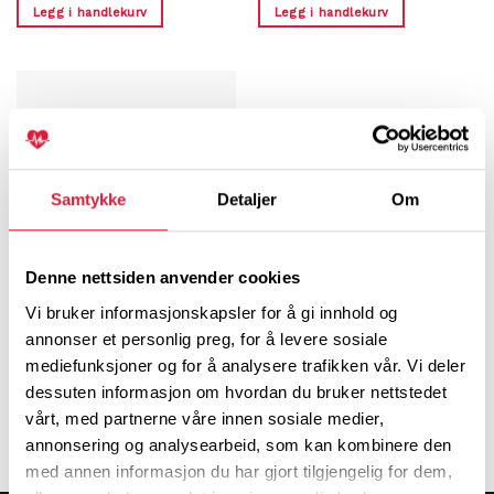
Legg i handlekurv
Legg i handlekurv
Samtykke
Detaljer
Om
Denne nettsiden anvender cookies
ØVINGSDUKKER
Vi bruker informasjonskapsler for å gi innhold og
Øvingsdukke Little Junior
annonser et personlig preg, for å levere sosiale
QCPR
mediefunksjoner og for å analysere trafikken vår. Vi deler
kr
15 199,00
dessuten informasjon om hvordan du bruker nettstedet
Legg i handlekurv
vårt, med partnerne våre innen sosiale medier,
annonsering og analysearbeid, som kan kombinere den
med annen informasjon du har gjort tilgjengelig for dem,