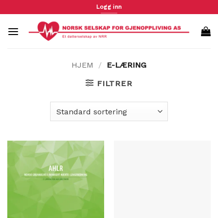
Skip
Logg inn
to
content
HJEM
/
E-LÆRING
FILTRER