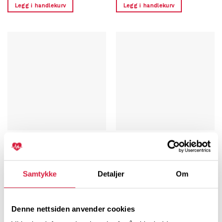
Legg i handlekurv
Legg i handlekurv
E-LÆRING
E-LÆRING
E-læring Gjenoppliving av
E-læring GHLR
nyfødte
kr
60,00
kr
240,00
Legg i handlekurv
Samtykke
Detaljer
Om
Legg i handlekurv
Denne nettsiden anvender cookies