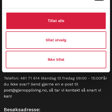
Kalender
Kurs informasjon
Tillat alle
Våre produkter
Om oss
tillat utvalg
Min konto
Personvern
Ikke tillat
Kundesenter:
Telefon:
461 71 614
Mandag til fredag 09:00 - 15:00Får
du ikke svar? Send gjerne en e-post til
post@gjenoppliving.no
, så tar vi kontakt så snart vi
kan!
Besøksadresse: