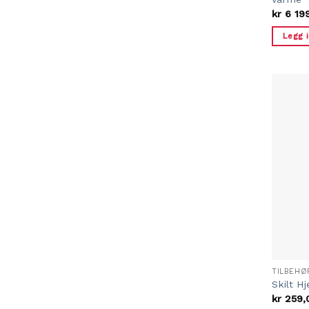
kr
6 19
Legg 
TILBEHØ
Skilt H
kr
259,