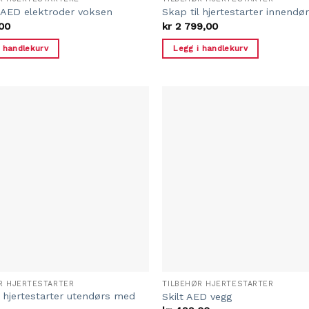
e AED elektroder voksen
Skap til hjertestarter innendø
00
kr
2 799,00
i handlekurv
Legg i handlekurv
R HJERTESTARTER
TILBEHØR HJERTESTARTER
l hjertestarter utendørs med
Skilt AED vegg