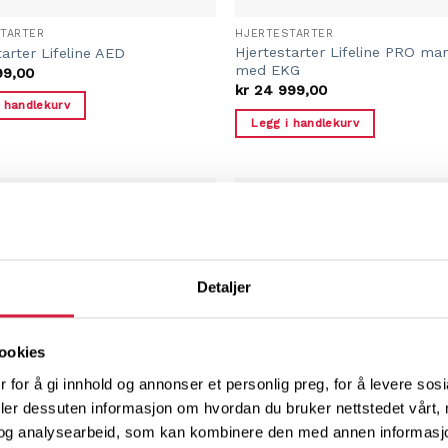
TARTER
HJERTESTARTER
Hjertestarter Lifeline PRO man
tarter Lifeline AED
med EKG
99,00
kr
24 999,00
i handlekurv
Legg i handlekurv
-23%
Detaljer
ookies
 for å gi innhold og annonser et personlig preg, for å levere sos
deler dessuten informasjon om hvordan du bruker nettstedet vårt,
og analysearbeid, som kan kombinere den med annen informasjon d