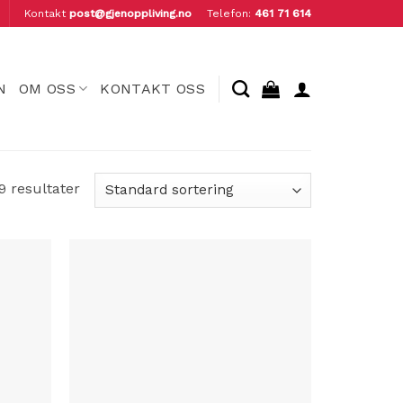
Kontakt
post@gjenoppliving.no
Telefon:
461 71 614
N
OM OSS
KONTAKT OSS
29 resultater