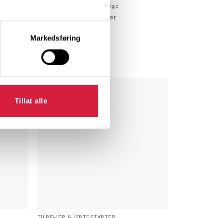
TILBEHØR HJERTESTARTERE
efibtech
Lifeline AED elektroder
kr
2 099,00
ærende
Markedsføring
Legg i handlekurv
8
,00.
Tillat alle
TILBEHØR HJERTESTARTER