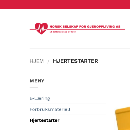
Skip
to
content
HJEM
/
HJERTESTARTER
MENY
E-Læring
Forbruksmateriell
Hjertestarter