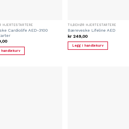
R HJERTESTARTERE
TILBEHØR HJERTESTARTERE
ke Cardiolife AED-3100
Bæreveske Lifeline AED
tarter
kr
249,00
9,00
Legg i handlekurv
i handlekurv