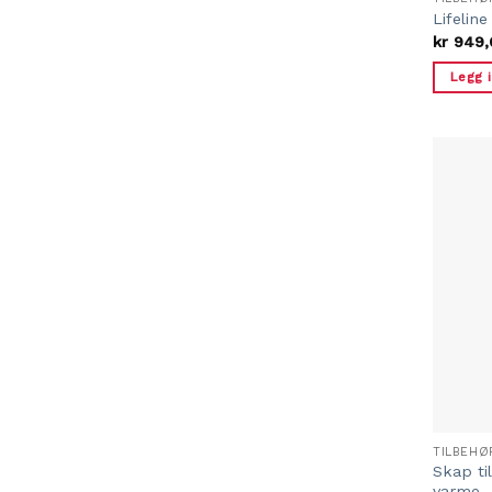
Lifelin
kr
949,
Legg 
TILBEHØ
Skap ti
varme