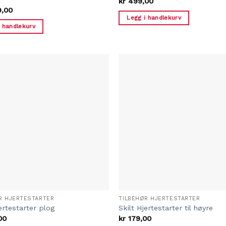
kr
499,00
9,00
Legg i handlekurv
i handlekurv
R HJERTESTARTER
TILBEHØR HJERTESTARTER
jertestarter plog
Skilt Hjertestarter til høyre
00
kr
179,00