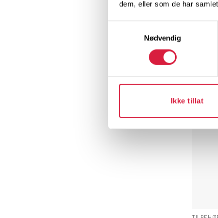
dem, eller som de har samlet
HJERTES
Hjertes
AED – 
Samtykkevalg
kr
20 6
Nødvendig
Legg 
Ikke tillat
TILBEHØ