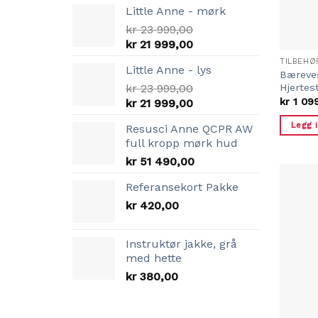
Little Anne - mørk
kr
23 999,00
Opprinnelig
Nåværende
kr
21 999,00
pris
pris
TILBEHØ
Little Anne - lys
var:
er:
Bæreves
Hjertes
kr 23
kr
23 999,00
kr 21
Opprinnelig
Nåværende
kr
1 09
999,00.
kr
21 999,00
999,00.
pris
pris
Legg 
Resusci Anne QCPR AW
var:
er:
full kropp mørk hud
kr 23
kr 21
kr
51 490,00
999,00.
999,00.
Referansekort Pakke
kr
420,00
Instruktør jakke, grå
med hette
kr
380,00