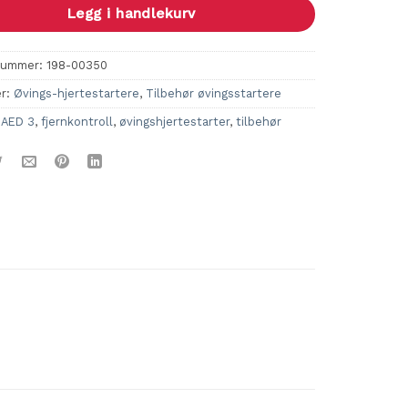
Legg i handlekurv
nummer:
198-00350
er:
Øvings-hjertestartere
,
Tilbehør øvingsstartere
:
AED 3
,
fjernkontroll
,
øvingshjertestarter
,
tilbehør