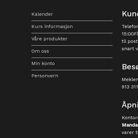
Kun
Kalender
Kurs informasjon
Telefo
15:00F
Våre produkter
til
post
snart v
Om oss
Min konto
Bes
Personvern
Meklen
913 31
Åpni
Kontor
Mandag
varer 