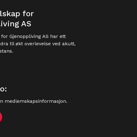
lskap for
iving AS
for Gjenoppliving AS har ett
dra til økt overlevelse ved akutt,
stans.
o:
in medlemskapsinformasjon.