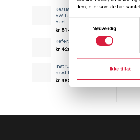
pris
pris
dem, eller som de har samlet
Resusci Anne QCPR
var:
er:
AW full kropp mørk
kr 23
kr 21
Samtykkevalg
hud
999,00.
999,00.
Nødvendig
kr
51 490,00
Referansekort Pakke
kr
420,00
Instruktør jakke, grå
Ikke tillat
med hette
kr
380,00