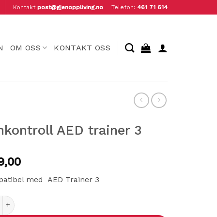
Kontakt
post@gjenoppliving.no
Telefon:
461 71 614
N
OM OSS
KONTAKT OSS
nkontroll AED trainer 3
9,00
atibel med AED Trainer 3
troll AED trainer 3 antall