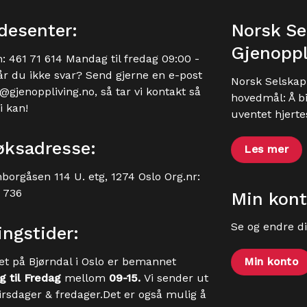
desenter:
Norsk Se
Gjenoppl
n:
461 71 614
Mandag til fredag 09:00 -
år du ikke svar? Send gjerne en e-post
Norsk Selskap 
@gjenoppliving.no
, så tar vi kontakt så
hovedmål: Å bi
i kan!
uventet hjerte
øksadresse:
Les mer
borgåsen 114 U. etg, 1274 Oslo Org.nr:
1 736
Min kont
Se og endre d
ngstider:
et på Bjørndal i Oslo er bemannet
Min konto
 til Fredag
mellom
09-15.
Vi sender ut
tirsdager & fredager.Det er også mulig å