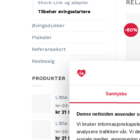
REL
Shock-Link og adapter
Tilbehør øvingsstartere
Øvingsdukker
-60%
Plakater
Referansekort
Restesalg
RESTE
BRIO s
PRODUKTER
kr
125
Legg
Samtykke
Little Anne - mørk
kr
23 999,00
Opprinnelig
Nåværende
kr
21 999,00
Denne nettsiden anvender c
pris
pris
Little Anne - lys
Vi bruker informasjonskapsler
var:
er:
kr 23
kr
23 999,00
kr 21
analysere trafikken vår. Vi 
Opprinnelig
Nåværende
999,00.
kr
21 999,00
999,00.
sosiale medier, annonsering 